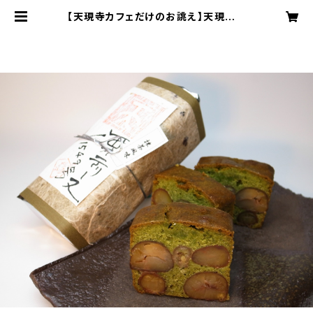
【天現寺カフェだけのお誂え】天現寺カ
フェ限定！栗のテリーヌ「天」抹茶風味
| tengenjicafe